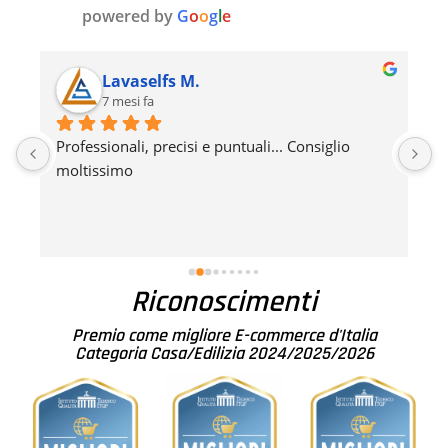
powered by
G
o
o
g
l
e
Lavaselfs M.
7 mesi fa
 
Professionali, precisi e puntuali... Consiglio 
L
moltissimo
c
d
d
r
Riconoscimenti
Premio come migliore E-commerce d'Italia
Categoria Casa/Edilizia 2024/2025/2026