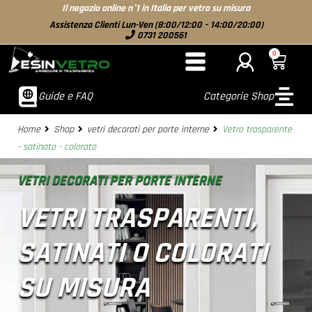
Il negozio online n°1 in Italia per vetro su misura
Assistenza Clienti Lun-Ven (8:00/12:00 – 14:00/20:00)
0731 200561
0
Guide e FAQ
Categorie Shop
Home
Shop
vetri decorati per porte interne
Vetro trasparente
- satinato - colorato
VETRI DECORATI PER PORTE INTERNE
VETRI TRASPARENTI,
SATINATI O COLORATI
SU MISURA