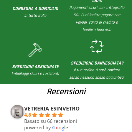
100%
Pagamenti sicuri con crittografia
CONSEGNA A DOMICILIO
SSL Puoi inoltre pagare con
In tutta italia
Paypal, carta di credito o
bonifico bancario
SPEDIZIONE DANNEGGIATA?
SPEDIZIONI ASSICURATE
Il tuo ordine ti sarà rinviato
Imballaggi sicuri e resistenti
senza nessuna spesa aggiuntiva.
Recensioni
VETRERIA ESINVETRO
4.8
Basato su 66 recensioni
powered by
G
o
o
g
l
e