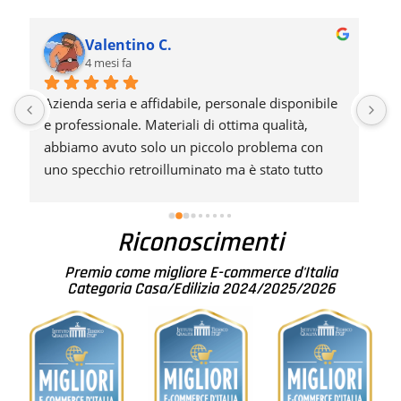
Lavaselfs M.
7 mesi fa
 
Professionali, precisi e puntuali... Consiglio 
L
moltissimo
c
d
d
r
Riconoscimenti
Premio come migliore E-commerce d'Italia
Categoria Casa/Edilizia 2024/2025/2026