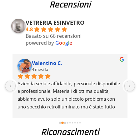
Recensioni
VETRERIA ESINVETRO
4.8
Basato su 66 recensioni
powered by
G
o
o
g
l
e
Lavaselfs M.
7 mesi fa
 
Professionali, precisi e puntuali... Consiglio 
L
moltissimo
c
d
d
r
Riconoscimenti