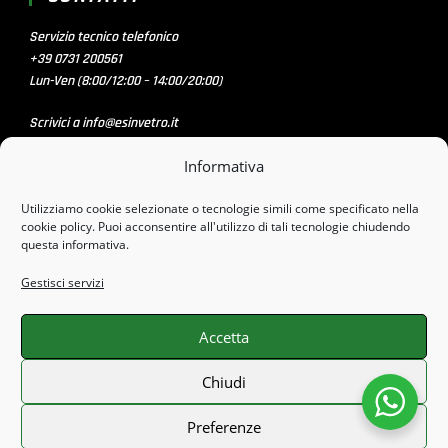
Servizio tecnico telefonico
+39 0731 200561
Lun-Ven (8:00/12:00 – 14:00/20:00)
Scrivici a info@esinvetro.it
Informativa
SOCIAL MEDIA
Utilizziamo cookie selezionate o tecnologie simili come specificato nella
cookie policy. Puoi acconsentire all'utilizzo di tali tecnologie chiudendo
questa informativa.
PAGAMENTI SICURI CON
Gestisci servizi
Accetta
Chiusura Estiva dal 8 Agosto al 23 Agosto. Tutti gli
Chiudi
ordini effettuati con data stimata di consegna nei stessi
giorni saranno processati o inviati al nostro rientro! Grazie
Preferenze
e Buone vacanze!