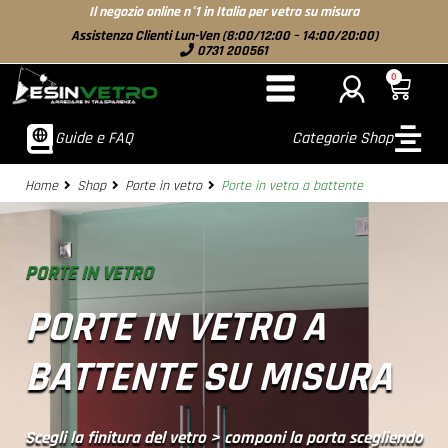
Il negozio online n°1 in Italia per vetro su misura
Assistenza Clienti Lun-Ven (8:00/12:00 – 14:00/20:00)
0731 200561
0
Guide e FAQ
Categorie Shop
Home
Shop
Porte in vetro
Porte in vetro a battente
PORTE IN VETRO
PORTE IN VETRO A
BATTENTE SU MISURA
Scegli la finitura del vetro > componi la porta scegliendo