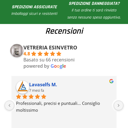
SPEDIZIONE DANNEGGIATA?
SPEDIZIONI ASSICURATE
Il tuo ordine ti sarà rinviato
Imballaggi sicuri e resistenti
senza nessuna spesa aggiuntiva.
Recensioni
VETRERIA ESINVETRO
4.8
Basato su 66 recensioni
powered by
G
o
o
g
l
e
Lavaselfs M.
7 mesi fa
 
Professionali, precisi e puntuali... Consiglio 
L
moltissimo
c
d
d