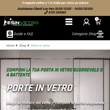
Il negozio online n°1 in Italia per vetro su misura
Assistenza Clienti Lun-Ven (8:00/12:00 – 14:00/20:00)
0731 200561
0
Guide e FAQ
Categorie Shop
Home
Shop
Porte in vetro
COMPONI LA TUA PORTA IN VETRO SCORREVOLE O
A BATTENTE
PORTE IN VETRO
Scegli la finitura del vetro > componi la porta scegliendo