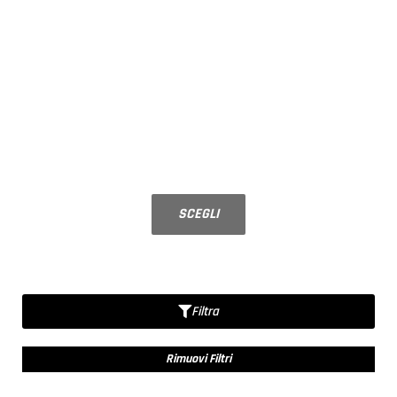
NOVITÀ
PORTE SCORREVOLI
Su misura, configura la tua porta in
vetro
SCEGLI
BESTSELLER
Filtra
Rimuovi Filtri