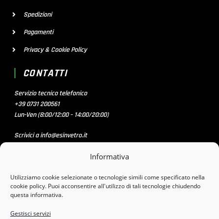
Spedizioni
Pagamenti
Privacy & Cookie Policy
CONTATTI
Servizio tecnico telefonico
+39 0731 200561
Lun-Ven (8:00/12:00 – 14:00/20:00)
Scrivici a info@esinvetro.it
Informativa
SOCIAL MEDIA
Utilizziamo cookie selezionate o tecnologie simili come specificato nella
cookie policy. Puoi acconsentire all'utilizzo di tali tecnologie chiudendo
questa informativa.
PAGAMENTI SICURI CON
Gestisci servizi