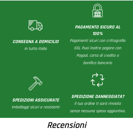
di muro o cartongesso (se irrigidite dove andrà fissata la
barra scorrevole) interne come soggiorno, cucina, camera o
bagno.
La porta scorrevole in vetro su misura per interni
è
PAGAMENTO SICURO AL
infatti la soluzione migliore per creare un elemento d'arredo
100%
unico, facile da montare senza dover fare nessuna opera
Pagamenti sicuri con crittografia
CONSEGNA A DOMICILIO
muraria.
SSL Puoi inoltre pagare con
In tutta italia
Paypal, carta di credito o
bonifico bancario
SPEDIZIONE DANNEGGIATA?
SPEDIZIONI ASSICURATE
Il tuo ordine ti sarà rinviato
Imballaggi sicuri e resistenti
senza nessuna spesa aggiuntiva.
Recensioni