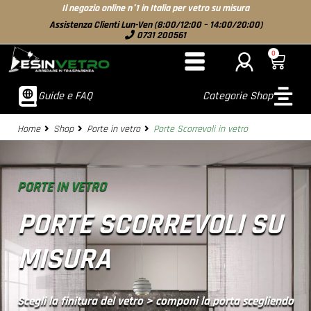
Il negozio online n°1 in Italia per vetro su misura
Assistenza Clienti Lun-Ven (8:00/12:00 – 14:00/20:00)
0731 200561
0
Guide e FAQ
Categorie Shop
Home
Shop
Porte in vetro
Porte Scorrevoli in vetro
PORTE IN VETRO
PORTE SCORREVOLI SU
MISURA
Scegli la finitura del vetro > componi la porta scegliendo