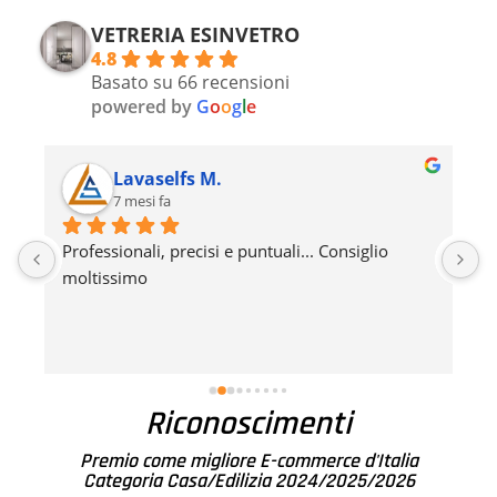
VETRERIA ESINVETRO
4.8
Basato su 66 recensioni
powered by
G
o
o
g
l
e
Lavaselfs M.
7 mesi fa
 
Professionali, precisi e puntuali... Consiglio 
L
moltissimo
c
d
d
r
Riconoscimenti
Premio come migliore E-commerce d'Italia
Categoria Casa/Edilizia 2024/2025/2026