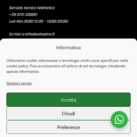
Servizio tecnico telefonico
+39 0731 200561
Lun-Ven (8:00/12:00 – 14:00/20:00)
Scrivici a info@esinvetro.it
Informativa
SOCIAL MEDIA
Utilizziamo cookie selezionate o tecnologie simili come specificato nella
cookie policy. Puoi acconsentire all'utilizzo di tali tecnologie chiudendo
questa informativa.
PAGAMENTI SICURI CON
Gestisci servizi
Accetta
Chiusura Estiva dal 8 Agosto al 23 Agosto. Tutti gli
Chiudi
ordini effettuati con data stimata di consegna nei stessi
giorni saranno processati o inviati al nostro rientro! Grazie
Preferenze
e Buone vacanze!