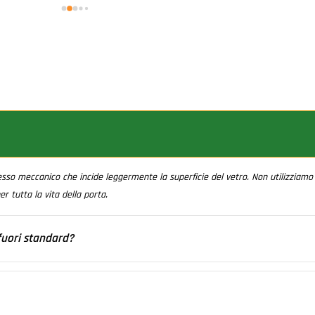
dei materiali 
un consiglio o una critica 
 
costruttiva da parte di uno 
le!
che lavora in un settore in 
cui bisogna dare al cliente 
sempre qualcosa in più degli 
altri. Io doterei i 
collaboratori di un 
aspirapolvere per raccogliere 
le polveri. Non pretendo che 
mi facciate le pulizie, è 
esso meccanico che incide leggermente la superficie del vetro. Non utilizziamo 
normale che si generi 
er tutta la vita della porta.
polvere, però raccogliere il 
"grosso" lascia il cliente 
ancora più soddisfatto. 
fuori standard?
Siccome siete un eccellenza, 
le eccellenze devono essere 
lungato", ma riproporzionato dai nostri grafici. Il punto di origine del decoro
sempre avanti agli altri. Ecco 
a sia molto stretta o fuori misura in altezza.
perché mi sono permesso di 