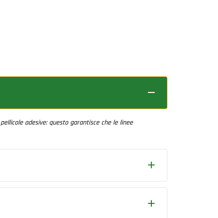
che 
salv
sara
forn
pellicole adesive: questo garantisce che le linee
 viene centrato rispetto alla lastra per garantire che