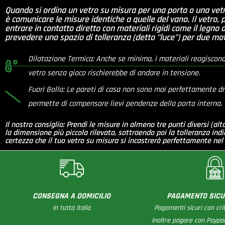
Quando si ordina un vetro su misura per una porta o una vetr
è comunicare le misure identiche a quelle del vano. Il vetro,
entrare in contatto diretto con materiali rigidi come il legno
prevedere uno spazio di tolleranza (detto "luce") per due moti
Dilatazione Termica: Anche se minima, i materiali reagiscono
vetro senza gioco rischierebbe di andare in tensione.
Fuori Bolla: Le pareti di casa non sono mai perfettamente dr
permette di compensare lievi pendenze della porta interna.
Il nostro consiglio: Prendi le misure in almeno tre punti diversi (al
la dimensione più piccola rilevata, sottraendo poi la tolleranza ind
certezza che il tuo vetro su misura si incastrerà perfettamente nel
CONSEGNA A DOMICILIO
PAGAMENTO SICU
In tutta italia
Pagamenti sicuri con cri
inoltre pagare con Paypal,