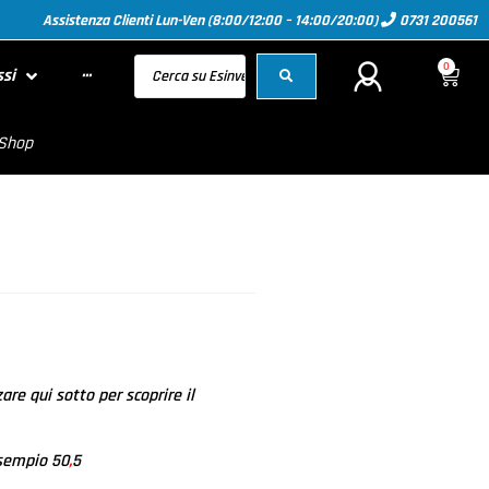
Assistenza Clienti Lun-Ven (8:00/12:00 – 14:00/20:00)
0731 200561
0
ssi
···
 Shop
zare qui sotto per scoprire il
 Esempio 50
,
5