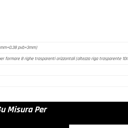
za 3mm+0.38 pvb+3mm)
i per formare 8 righe trasparenti orizzontali (altezza riga trasparente 1
Su Misura Per