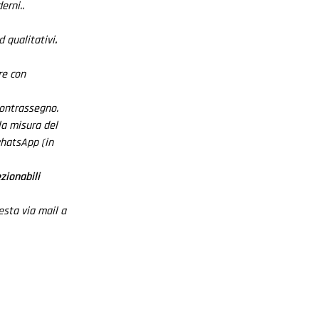
erni..
 qualitativi
.
re con
contrassegno.
la misura del
whatsApp (in
zionabili
esta via mail a