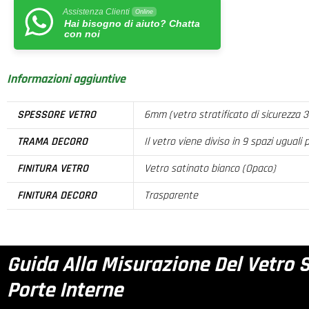
Assistenza Clienti
Online
Hai bisogno di aiuto? Chatta
con noi
Informazioni aggiuntive
SPESSORE VETRO
6mm (vetro stratificato di sicurez
TRAMA DECORO
Il vetro viene diviso in 9 spazi ugual
FINITURA VETRO
Vetro satinato bianco (Opaco)
FINITURA DECORO
Trasparente
Guida Alla Misurazione Del Vetro 
Porte Interne