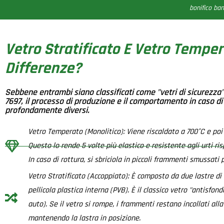
bonifico ban
Vetro Stratificato E Vetro Temper
Differenze?
Sebbene entrambi siano classificati come "vetri di sicurezz
7697, il processo di produzione e il comportamento in caso di
profondamente diversi.
Vetro Temperato (Monolitico): Viene riscaldato a 700°C e po
Questo lo rende 5 volte più elastico e resistente agli urti ri
In caso di rottura, si sbriciola in piccoli frammenti smussati 
Vetro Stratificato (Accoppiato): È composto da due lastre di 
pellicola plastica interna (PVB). È il classico vetro "antisfo
auto). Se il vetro si rompe, i frammenti restano incollati alla 
mantenendo la lastra in posizione.