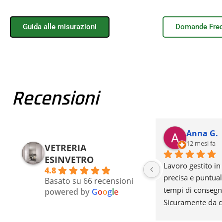
Guida alle misurazioni
Domande Freq
Recensioni
Lavaselfs M.
Anna G.
7 mesi fa
12 mesi fa
VETRERIA
ESINVETRO
e, 
Professionali, precisi e 
Lavoro gestito in
4.8
puntuali... Consiglio 
precisa e puntuale
Basato su 66 recensioni
di 
moltissimo
tempi di consegna 
powered by
G
o
o
g
l
e
 
Sicuramente da co
per ciò che riguar