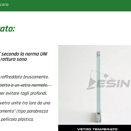
cario
ato:
a" secondo la norma UNI
 rottura sono
i raffreddato bruscamente.
spetto a un vetro normale.
per evitare tagli profondi.
vetro unite tra loro da una
ndamento" (tipo parabrezza
pellicola plastica,