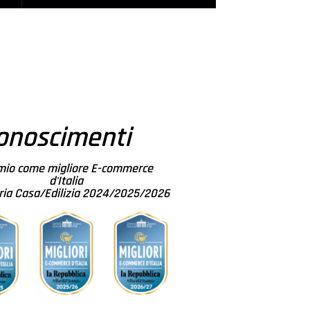
onoscimenti
mio come migliore E-commerce
d'Italia
ra P.
gregorio R.
ria Casa/Edilizia 2024/2025/2026
 scorso
2 anni fa
disfatti, ottimo 
Ottimo materiale e 
Otti
ì come la 
spedizione veloce
cons
one... 
prev
nte consigliato!
Sono
fann