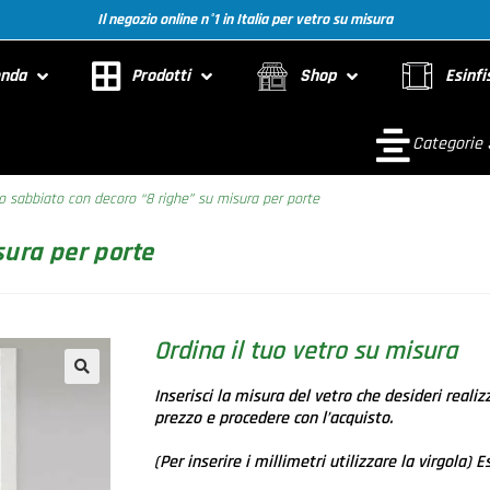
Il negozio online n°1 in Italia per vetro su misura
enda
Prodotti
Shop
Esinfi
Categorie
o sabbiato con decoro “8 righe” su misura per porte
sura per porte
Ordina il tuo vetro su misura
Inserisci la misura del vetro che desideri realiz
🔍
prezzo e procedere con l’acquisto.
(Per inserire i millimetri utilizzare la virgola)