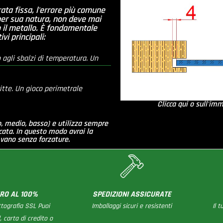
ata fissa, l'errore più comune
 per sua natura, non deve mai
 o il metallo. È fondamentale
vi principali:
 agli sbalzi di temperatura. Un
itte. Un gioco perimetrale
Clicca qui o sull'im
to, medio, basso) e utilizza sempre
icata. In questo modo avrai la
 vano senza forzature.
RO AL 100%
SPEDIZIONI ASSICURATE
ttografia SSL Puoi
Imballaggi sicuri e resistenti
Il 
 carta di credito o