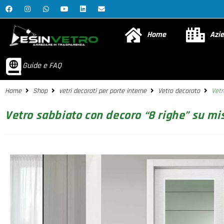
Home
Azi
Guide e FAQ
Home
Shop
vetri decorati per porte interne
Vetro decorato
Vetr
Vetro sabbiato con decoro “8 righe” su mi