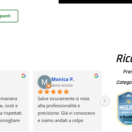
uenti
Ric
Pre
Monica P.
Mau
Catego
anno scorso
anno
 maniera 
Salve sicuramente si nota 
Più che sod
, costi e 
alta professionalità e 
lavoro, cos
rispettati. 
precisione. Già vi conoscevo 
comunicazi
nsigliare 
e siamo andati a colpo 
assolutame
da l'intero 
sicuro. Permettetemi di dare 