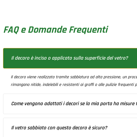
hio 
iter, dalla scelta 
to 
(molto buoni) alla
realizzazione fina
FAQ e Domande Frequenti
Il decoro è inciso o applicato sulla superficie del vetro?
Il decoro viene realizzato tramite sabbiatura ad alta pressione, un proc
rimangano nitide, indelebili e resistenti ai graffi o alle pulizie frequenti p
Come vengono adattati i decori se la mia porta ha misure 
Essendo una produzione su misura, il disegno non viene semplicemente "al
Il vetro sabbiato con questo decoro è sicuro?
l'effetto estetico sia armonioso, indipendentemente dal fatto che la port