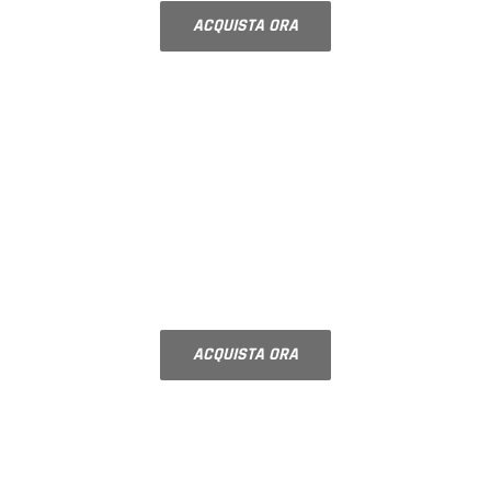
ACQUISTA ORA
NOVITÀ
VETROCAMERA
Doppi vetri su misura
ACQUISTA ORA
NOVITÀ