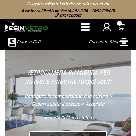
Il negozio online n°1 in Italia per vetro su misura
Assistenza Clienti Lun-Ven (8:00/12:00 – 14:00/20:00)
0731 200561
0
Guide e FAQ
Categorie Shop
VETRI DECORATI SU MISURA PER
PORTE INTERNE
Scegli il decoro > configura la misura >
Acquista
In pochi Click a casa tua