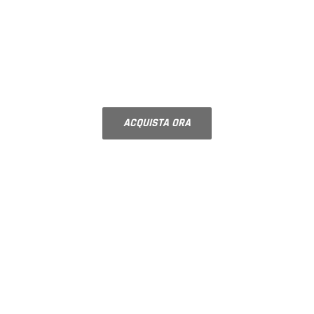
SPECCHI CON
MOLATURA
Bisellatura su misura
ACQUISTA ORA
NOVITÀ
PORTE IN VETRO SU
MISURA
Componi la tua porta scegliendo la