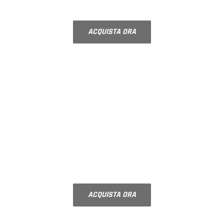
finitura e gli accessori
ACQUISTA ORA
COMPONIBILI
VETRI DECORATI PER
PORTE INTERNE
Vetri decorati su misura, scegli il
decoro ed acquista
ACQUISTA ORA