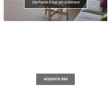
Configura il tuo vetro Decorato
SPECCHI SU MISURA
Specchi da parete | Specchi a led |
Specchi molati con bisellatura
ACQUISTA ORA