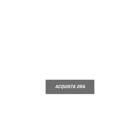
BOX DOCCIA SU
MISURA
configura la tua doccia scegliendo
accessori e finiture
ACQUISTA ORA
COMPONIBILI
RIPIANI PER