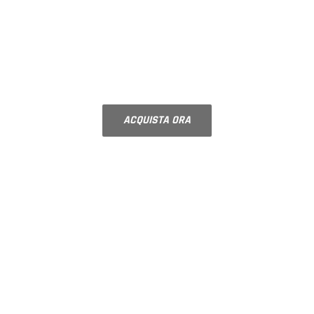
VETRI PER STUFE E
CAMINI
Vetro ceramico su misura
ACQUISTA ORA
BEST SELLER
VETRI DECORATI
MADRAS
Per porte interne