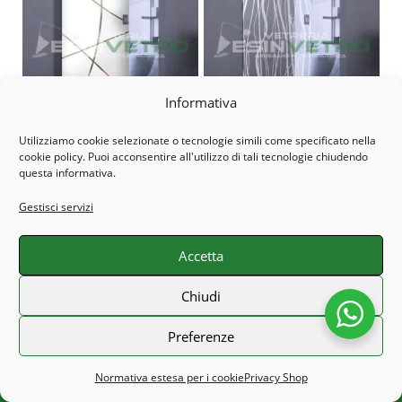
Porta Scorrevole in vetro
Informativa
Porta Scorrevole in vetro
Decorato su misura
Decorato Madras su misura
Utilizziamo cookie selezionate o tecnologie simili come specificato nella
CONFIGURA PRODOTTO
CONFIGURA PRODOTTO
cookie policy. Puoi acconsentire all'utilizzo di tali tecnologie chiudendo
questa informativa.
Gestisci servizi
Accetta
Chiusura Estiva dal 8 Agosto al 23 Agosto. Tutti gli
Chiudi
ordini effettuati con data stimata di consegna nei stessi
giorni saranno processati o inviati al nostro rientro! Grazie
Preferenze
e Buone vacanze!
Porta Scorrevole in vetro con
Specchio irregolare bisellato
Ignora
Normativa estesa per i cookie
Privacy Shop
inserto lino bianco su misura
su misura EV57