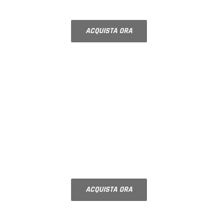
finitura e gli accessori
ACQUISTA ORA
COMPONIBILI
VETRI DECORATI PER
PORTE INTERNE
Vetri decorati su misura, scegli il
decoro ed acquista
ACQUISTA ORA