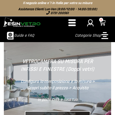
Il negozio online n°1 in Italia per vetro su misura
Assistenza Clienti Lun-Ven (8:00/12:00 – 14:00/20:00)
0731 200561
0
Guide e FAQ
Categorie Shop
VETRI DECORATI SU MISURA PER
PORTE INTERNE
Scegli il decoro > configura la misura >
Acquista
In pochi Click a casa tua