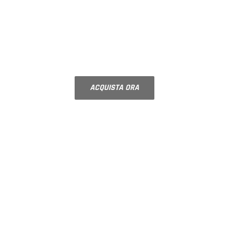
VETRI PER STUFE E
CAMINI
Vetro ceramico su misura
ACQUISTA ORA
BEST SELLER
VETRI DECORATI
MADRAS
Per porte interne