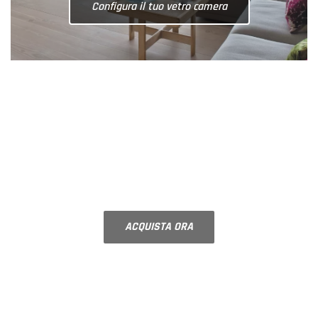
Configura il tuo vetro Decorato
SPECCHI SU MISURA
Specchi da parete | Specchi a led |
Specchi molati con bisellatura
ACQUISTA ORA