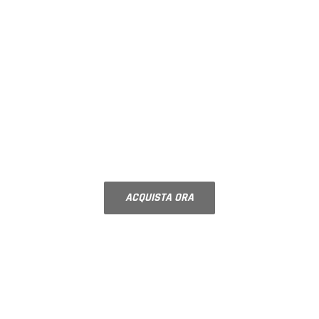
BOX DOCCIA SU
MISURA
configura la tua doccia scegliendo
accessori e finiture
ACQUISTA ORA
COMPONIBILI
RIPIANI PER