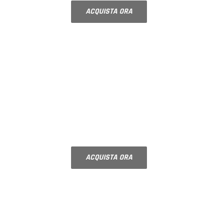
ACQUISTA ORA
NOVITÀ
VETROCAMERA
Doppi vetri su misura
ACQUISTA ORA
NOVITÀ