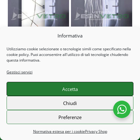
Porta Scorrevole in vetro
Informativa
Porta Scorrevole in vetro
Decorato su misura
Decorato Madras su misura
Utilizziamo cookie selezionate o tecnologie simili come specificato nella
CONFIGURA PRODOTTO
CONFIGURA PRODOTTO
cookie policy. Puoi acconsentire all'utilizzo di tali tecnologie chiudendo
questa informativa.
Gestisci servizi
Accetta
Chiusura Estiva dal 8 Agosto al 23 Agosto. Tutti gli
Chiudi
ordini effettuati con data stimata di consegna nei stessi
giorni saranno processati o inviati al nostro rientro! Grazie
Preferenze
e Buone vacanze!
Porta Scorrevole in vetro con
Specchio irregolare bisellato
Ignora
Normativa estesa per i cookie
Privacy Shop
inserto lino bianco su misura
su misura EV57