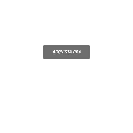
SPECCHI CON
MOLATURA
Bisellatura su misura
ACQUISTA ORA
NOVITÀ
PORTE IN VETRO SU
MISURA
Componi la tua porta scegliendo la